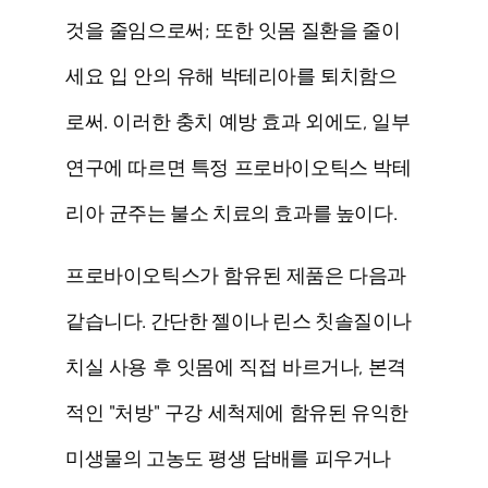
것을 줄임으로써; 또한
잇몸 질환을 줄이
세요
입 안의 유해 박테리아를 퇴치함으
로써. 이러한 충치 예방 효과 외에도, 일부
연구에 따르면 특정 프로바이오틱스 박테
리아 균주는
불소 치료의 효과를 높이다
.
프로바이오틱스가 함유된 제품은 다음과
같습니다.
간단한 젤이나 린스
칫솔질이나
치실 사용 후 잇몸에 직접 바르거나, 본격
적인 "처방" 구강 세척제에 함유된
유익한
미생물의 고농도
평생 담배를 피우거나