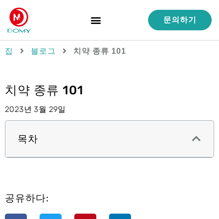
문의하기
제품
서비스
역량
품질 관리
사례 연구
회사 소개
집
블로그
치약 종류 101
치약 종류 101
2023년 3월 29일
목차
공유하다: