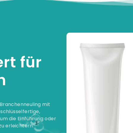
t für
n
n Branchenneuling mit
chlüsselfertige,
um die Einführung oder
u erleichtern.