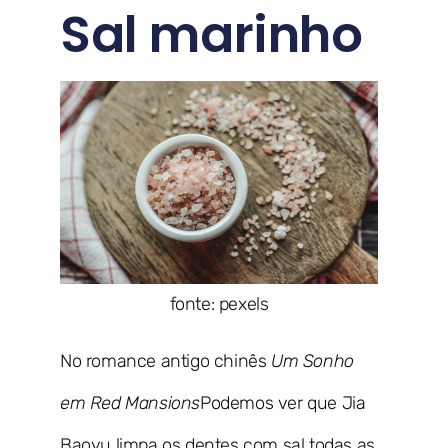
Sal marinho
fonte: pexels
No romance antigo chinês
Um Sonho
em Red Mansions
Podemos ver que Jia
Baoyu limpa os dentes com sal todas as