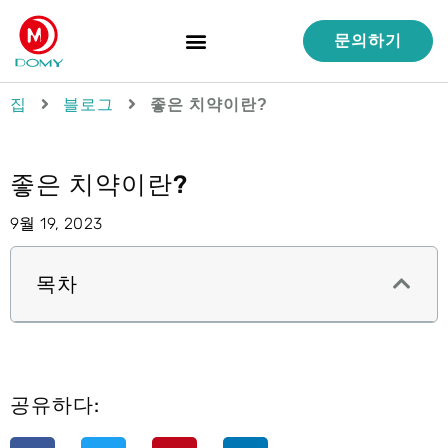
문의하기
제품
서비스
역량
품질 관리
사례 연구
회사 소개
집
블로그
좋은 치약이란?
좋은 치약이란?
9월 19, 2023
목차
공유하다: