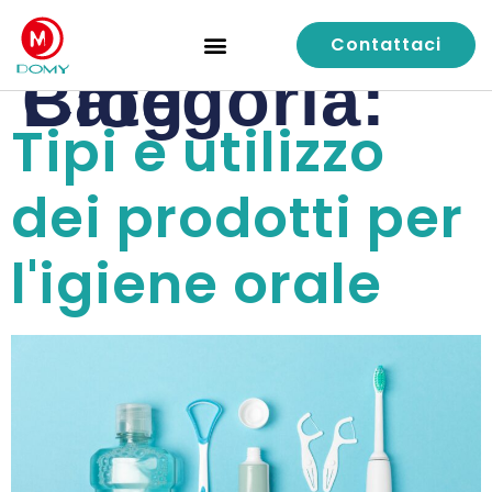
Contattaci
Controllo di qualità
Caso di studio
Chi siamo
Categoria:
Blog
Tipi e utilizzo
dei prodotti per
l'igiene orale