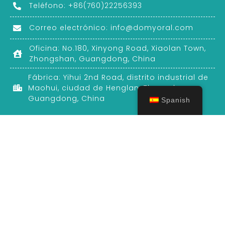
Teléfono: +86(760)22256393
Correo electrónico:
info@domyoral.com
Oficina: No.180, Xinyong Road, Xiaolan Town,
Zhongshan, Guangdong, China
Fábrica: Yihui 2nd Road, distrito industrial de
Maohui, ciudad de Henglan, Zhongshan,
Guangdong, China
Spanish
Producto y solución
Pasta dentífrica
Enjuague bucal
Refrescante bucal
Marca privada